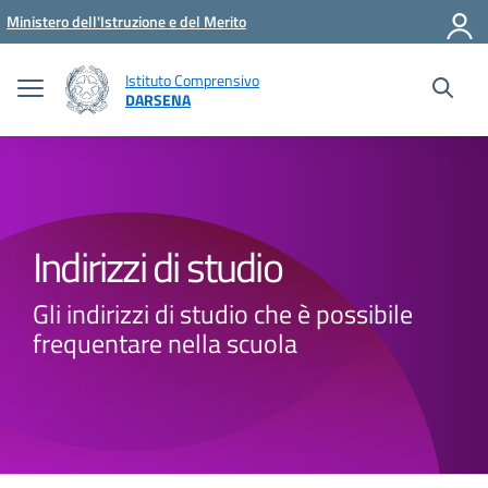
Vai ai contenuti
Vai al menu di navigazione
Vai al footer
Ministero dell'Istruzione e del Merito
Istituto Comprensivo
DARSENA
Indirizzi di studio
Gli indirizzi di studio che è possibile
frequentare nella scuola