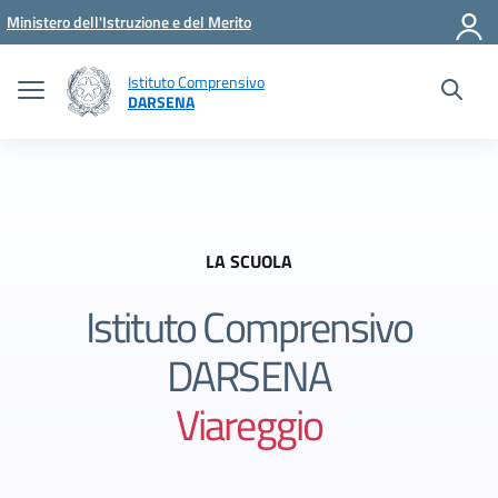
Vai ai contenuti
Vai al menu di navigazione
Vai al footer
Ministero dell'Istruzione e del Merito
Istituto Comprensivo
DARSENA
LA SCUOLA
Istituto Comprensivo
DARSENA
Viareggio