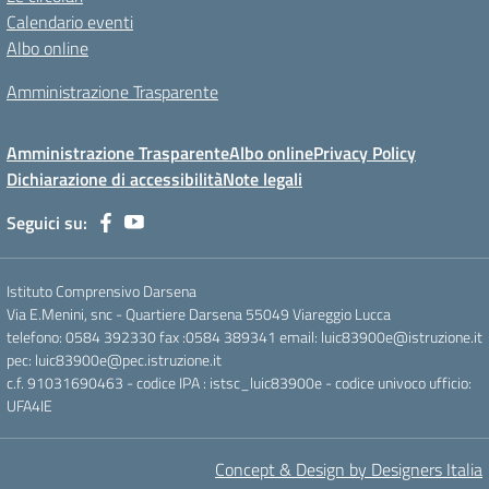
Calendario eventi
Albo online
Amministrazione Trasparente
Amministrazione Trasparente
Albo online
Privacy Policy
Dichiarazione di accessibilità
Note legali
Seguici su:
Istituto Comprensivo Darsena
Via E.Menini, snc - Quartiere Darsena 55049 Viareggio Lucca
telefono: 0584 392330 fax :0584 389341 email: luic83900e@istruzione.it
pec: luic83900e@pec.istruzione.it
c.f. 91031690463 - codice IPA : istsc_luic83900e - codice univoco ufficio:
UFA4IE
Concept & Design by Designers Italia