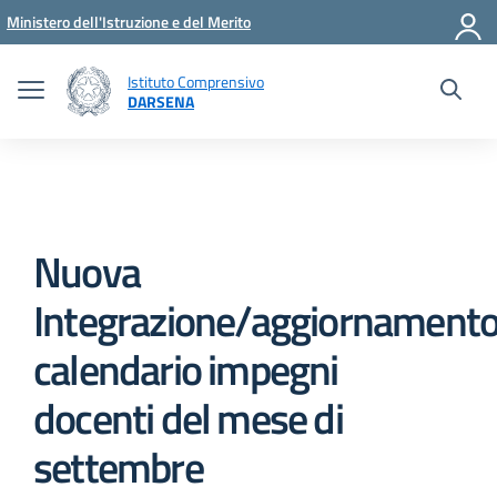
Vai ai contenuti
Vai al menu di navigazione
Vai al footer
Ministero dell'Istruzione e del Merito
Istituto Comprensivo
DARSENA
Nuova
Integrazione/aggiornament
calendario impegni
docenti del mese di
settembre