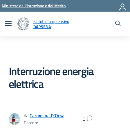
Vai ai contenuti
Vai al menu di navigazione
Vai al footer
Ministero dell'Istruzione e del Merito
Istituto Comprensivo
DARSENA
Interruzione energia
elettrica
da
Carmelina D'Orsa
0
Docente