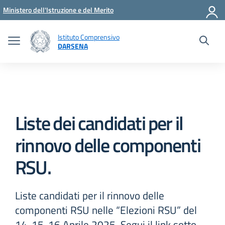
Vai ai contenuti
Vai al menu di navigazione
Vai al footer
Ministero dell'Istruzione e del Merito
Istituto Comprensivo
DARSENA
Liste dei candidati per il
rinnovo delle componenti
RSU.
Liste candidati per il rinnovo delle
componenti RSU nelle “Elezioni RSU” del
14-15-16 Aprile 2025. Segui il link sotto.