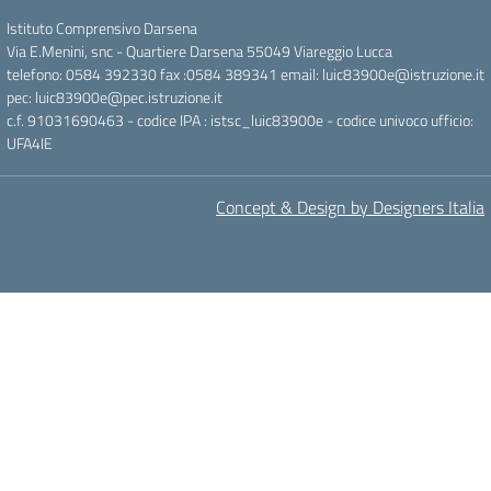
Istituto Comprensivo Darsena
Via E.Menini, snc - Quartiere Darsena 55049 Viareggio Lucca
telefono: 0584 392330 fax :0584 389341 email: luic83900e@istruzione.it
pec: luic83900e@pec.istruzione.it
c.f. 91031690463 - codice IPA : istsc_luic83900e - codice univoco ufficio:
UFA4IE
Concept & Design by Designers Italia