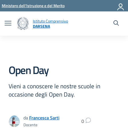
Vai ai contenuti
Vai al menu di navigazione
Vai al footer
Ministero dell'Istruzione e del Merito
Istituto Comprensivo
DARSENA
Open Day
Vieni a conoscere le nostre scuole in
occasione degli Open Day.
da
Francesca Sarti
0
Docente