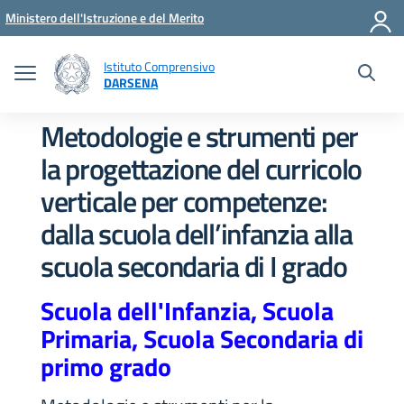
Vai ai contenuti
Vai al menu di navigazione
Vai al footer
Ministero dell'Istruzione e del Merito
Istituto Comprensivo
DARSENA
Metodologie e strumenti per
la progettazione del curricolo
verticale per competenze:
dalla scuola dell’infanzia alla
scuola secondaria di I grado
Scuola dell'Infanzia, Scuola
Primaria, Scuola Secondaria di
primo grado