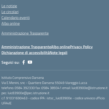
Le notizie
Le circolari
Calendario eventi
Albo online
Amministrazione Trasparente
Amministrazione Trasparente
Albo online
Privacy Policy
Dichiarazione di accessibilità
Note legali
Seguici su:
Istituto Comprensivo Darsena
Via E.Menini, snc - Quartiere Darsena 55049 Viareggio Lucca
telefono: 0584 392330 fax :0584 389341 email: luic83900e@istruzione.it
pec: luic83900e@pec.istruzione.it
c.f. 91031690463 - codice IPA : istsc_luic83900e - codice univoco ufficio:
UFA4IE