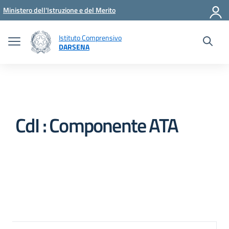
Vai ai contenuti
Vai al menu di navigazione
Vai al footer
Ministero dell'Istruzione e del Merito
Istituto Comprensivo
DARSENA
CdI : Componente ATA