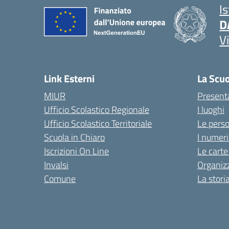
I
D
V
Link Esterni
La Scu
MIUR
Present
Ufficio Scolastico Regionale
I luoghi
Ufficio Scolastico Territoriale
Le pers
Scuola in Chiaro
I numeri
Iscrizioni On Line
Le carte
Invalsi
Organiz
Comune
La stori