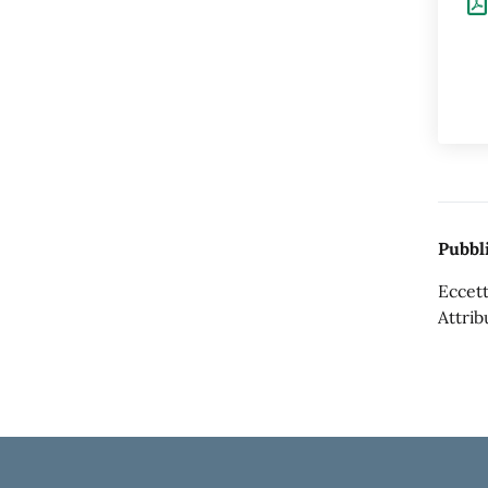
Pubbli
Eccett
Attrib