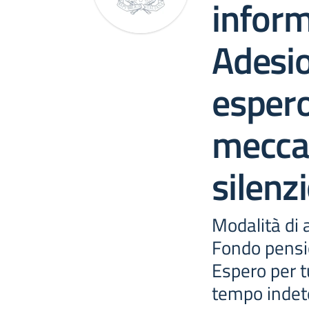
inform
Adesio
esper
mecca
silenz
Modalità di 
Fondo pens
Espero per t
tempo indet