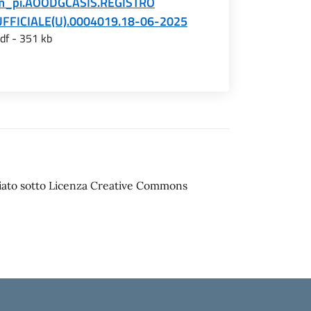
m_pi.AOODGCASIS.REGISTRO
UFFICIALE(U).0004019.18-06-2025
df - 351 kb
sciato sotto Licenza Creative Commons