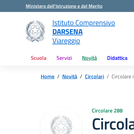
Vai ai contenuti
Vai al menu di navigazione
Vai al footer
Ministero dell'Istruzione e del Merito
Istituto Comprensivo
DARSENA
Viareggio
Scuola
Servizi
Novità
Didattica
Home
Novità
Circolari
Circolare
Circolare 288
Circol