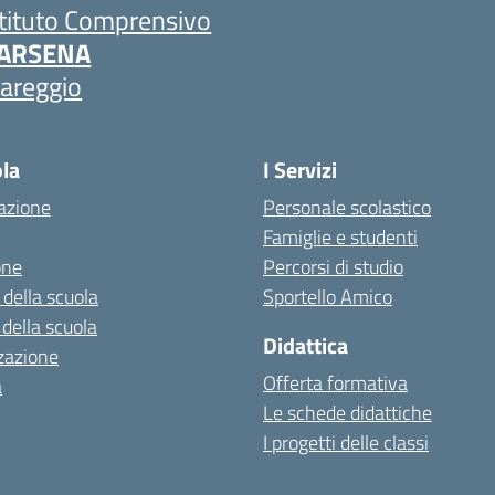
stituto Comprensivo
ARSENA
iareggio
ola
I Servizi
azione
Personale scolastico
Famiglie e studenti
one
Percorsi di studio
 della scuola
Sportello Amico
 della scuola
Didattica
zazione
Offerta formativa
a
Le schede didattiche
I progetti delle classi