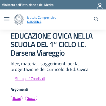
Vai ai contenuti
Vai al menu di navigazione
Vai al footer
Ministero dell'Istruzione e del Merito
Istituto Comprensivo
DARSENA
EDUCAZIONE CIVICA NELLA
SCUOLA DEL 1° CICLO I.C.
Darsena Viareggio
Idee, materiali, suggerimenti per la
progettazione del Curricolo di Ed. Civica
Stampa / Condividi
Argomenti
Alunni
Servizi